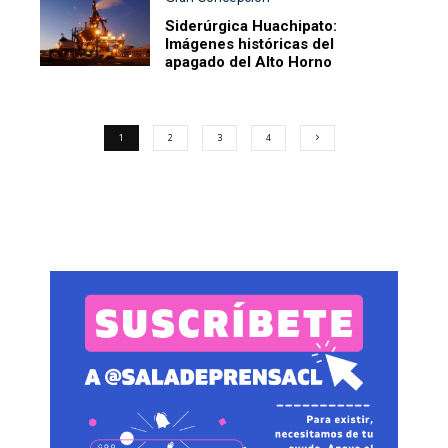
Siderúrgica Huachipato:
Imágenes históricas del
apagado del Alto Horno
1
2
3
4