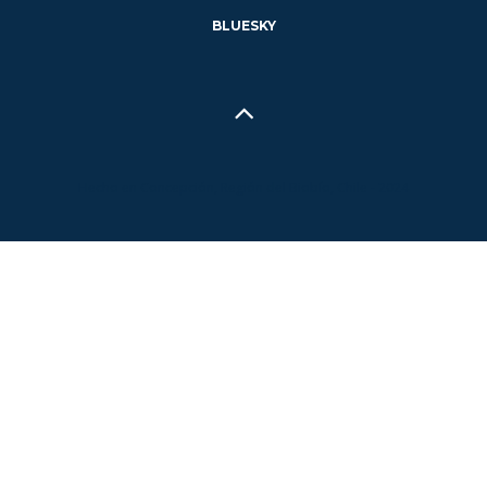
BLUESKY
Hecho en Concepción, Región del Biobío, Chile - 2024