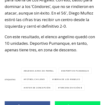
dominar a los ‘Cóndores’, que no se rindieron en
atacar, aunque sin éxito. En el 56′, Diego Muñoz
estiró las cifras tras recibir un centro desde la
izquierda y cerró el definitivo 2-0.
Con este resultado, el elenco angelino quedó con
10 unidades. Deportivo Pumanque, en tanto,
apenas tiene tres, en zona de descenso.
BUENOS AIRES DE PARRAL
DEPORTIVO PUMANQUE
FÚTBOL CHILENO
IBERIA DE LOS ÁNGELES
ETIQUETAS
INTER DE CONCEPCIÓN
TERCERA DIVISIÓN B