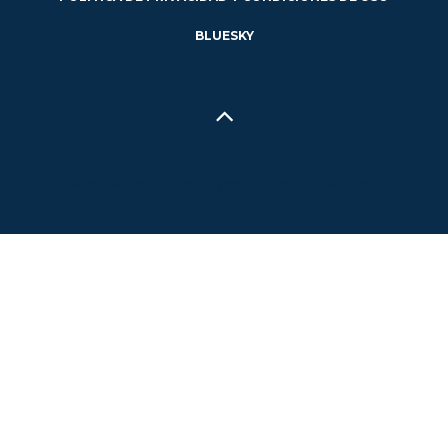
BLUESKY
Hecho en Concepción, Región del Biobío, Chile - 2024