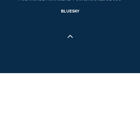
BLUESKY
Hecho en Concepción, Región del Biobío, Chile - 2024