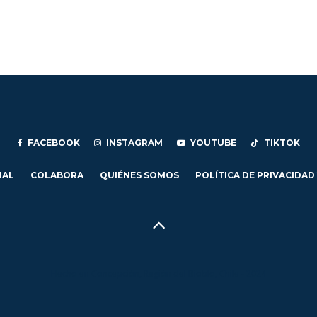
FACEBOOK
INSTAGRAM
YOUTUBE
TIKTOK
IAL
COLABORA
QUIÉNES SOMOS
POLÍTICA DE PRIVACIDAD
Hecho en Concepción, Región del Biobío, Chile - 2024