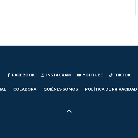
FACEBOOK
INSTAGRAM
YOUTUBE
TIKTOK
IAL
COLABORA
QUIÉNES SOMOS
POLÍTICA DE PRIVACIDAD
Hecho en Concepción, Región del Biobío, Chile - 2024