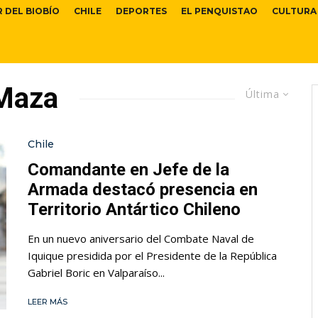
R DEL BIOBÍO
CHILE
DEPORTES
EL PENQUISTAO
CULTURA
 Maza
Última
Chile
Comandante en Jefe de la
Armada destacó presencia en
Territorio Antártico Chileno
En un nuevo aniversario del Combate Naval de
Iquique presidida por el Presidente de la República
Gabriel Boric en Valparaíso...
LEER MÁS