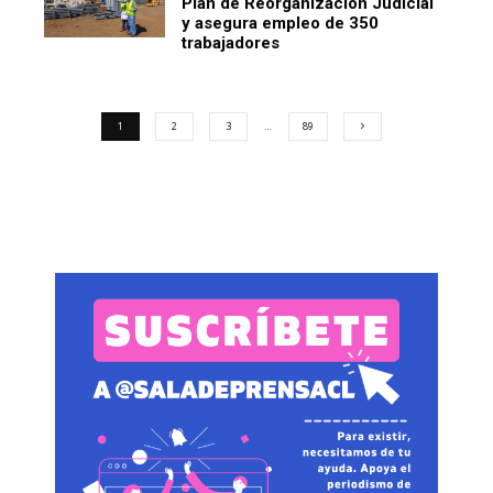
Plan de Reorganización Judicial
y asegura empleo de 350
trabajadores
1
2
3
…
89