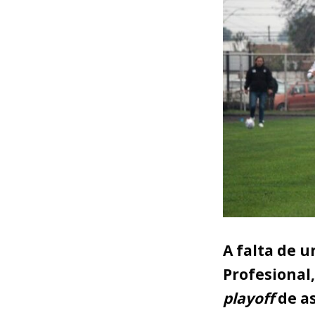
A falta de 
Profesional
playoff
de a