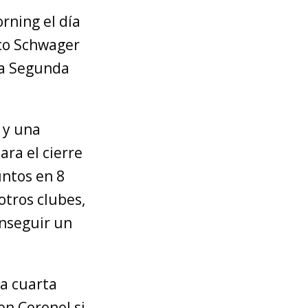
rning el día
ico Schwager
 la Segunda
 y una
ara el cierre
untos en 8
otros clubes,
onseguir un
la cuarta
en Coronel si