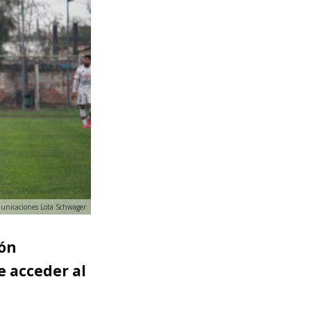
municaciones Lota Schwager
ión
e acceder al