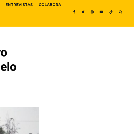
ENTREVISTAS
COLABORA
ro
uelo