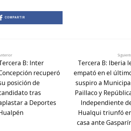
COMPARTIR
Anterior
Siguient
Tercera B: Inter
Tercera B: Iberia l
Concepción recuperó
empató en el últim
su posición de
suspiro a Municipa
candidato tras
Paillaco y Repúblic
aplastar a Deportes
Independiente d
Hualpén
Hualqui triunfó e
casa ante Gasparí