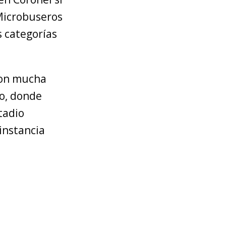
Microbuseros
 categorías
con mucha
ño, donde
tadio
 instancia