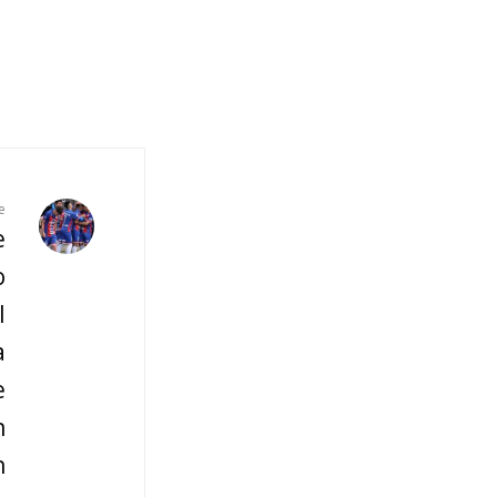
e
e
o
l
a
e
n
n