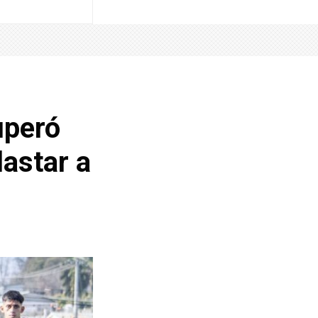
uperó
lastar a