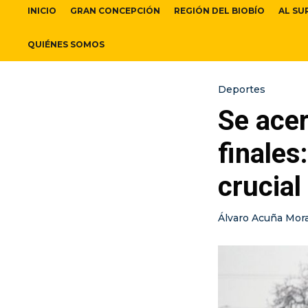
INICIO
GRAN CONCEPCIÓN
REGIÓN DEL BIOBÍO
AL SU
QUIÉNES SOMOS
Deportes
Se acer
finales
crucial
Álvaro Acuña Mor