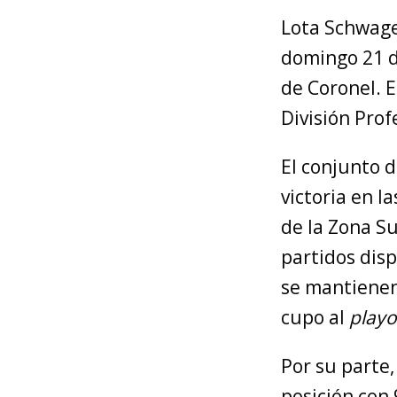
Lota Schwage
domingo 21 de
de Coronel. E
División Prof
El conjunto 
victoria en l
de la Zona Su
partidos disp
se mantienen
cupo al
playo
Por su parte,
posición con 