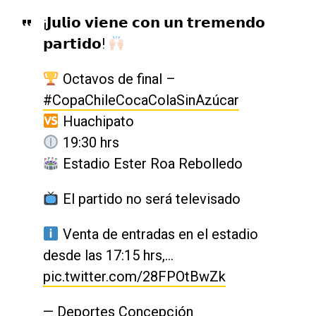
¡𝗝𝘂𝗹𝗶𝗼 𝘃𝗶𝗲𝗻𝗲 𝗰𝗼𝗻 𝘂𝗻 𝘁𝗿𝗲𝗺𝗲𝗻𝗱𝗼
𝗽𝗮𝗿𝘁𝗶𝗱𝗼!
Octavos de final –
#CopaChileCocaColaSinAzúcar
Huachipato
19:30 hrs
Estadio Ester Roa Rebolledo
El partido no será televisado
Venta de entradas en el estadio
desde las 17:15 hrs,…
pic.twitter.com/28FPOtBwZk
— Deportes Concepción