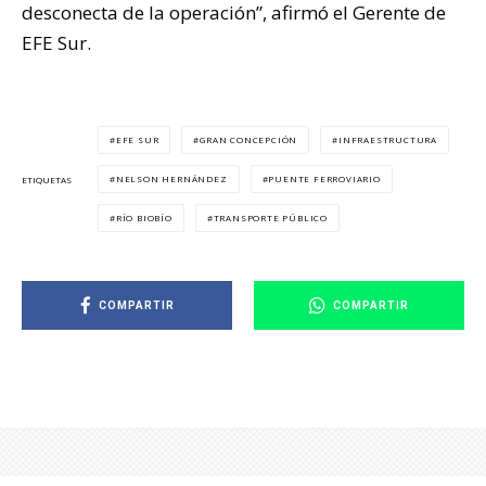
desconecta de la operación”, afirmó el Gerente de
EFE Sur.
EFE SUR
GRAN CONCEPCIÓN
INFRAESTRUCTURA
NELSON HERNÁNDEZ
PUENTE FERROVIARIO
ETIQUETAS
RÍO BIOBÍO
TRANSPORTE PÚBLICO
COMPARTIR
COMPARTIR