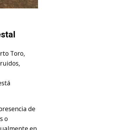
stal
rto Toro,
ruidos,
está
 presencia de
s o
itualmente en