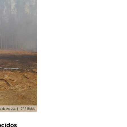
a de Arauco. || DPR Biobío
ocidos