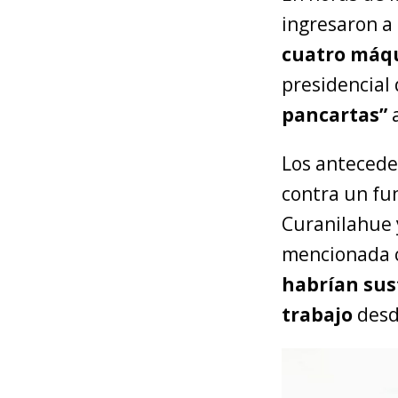
ingresaron a
cuatro máqu
presidencial
pancartas”
a
Los antecede
contra un fun
Curanilahue 
mencionada co
habrían sus
trabajo
desde