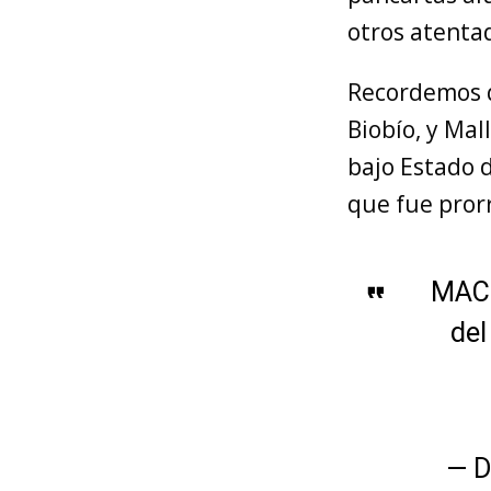
otros atentad
Recordemos qu
Biobío, y Mal
bajo Estado 
que fue pror
MACR
del
— D