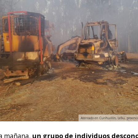
Atentado en Curihuillín, Lebu, provinci
la mañana,
un grupo de individuos descon