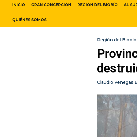
INICIO
GRAN CONCEPCIÓN
REGIÓN DEL BIOBÍO
AL SU
QUIÉNES SOMOS
Región del Biobío
Provin
destrui
Claudio Venegas 