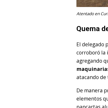
Atentado en Curi
Quema de 
El delegado p
corroboró la 
agregando q
maquinarias
atacando de 
De manera pre
elementos qu
pancartas al