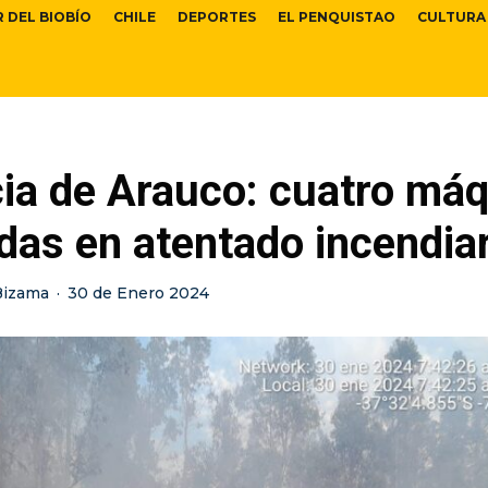
R DEL BIOBÍO
CHILE
DEPORTES
EL PENQUISTAO
CULTURA
cia de Arauco: cuatro má
das en atentado incendia
Bizama
·
30 de Enero 2024