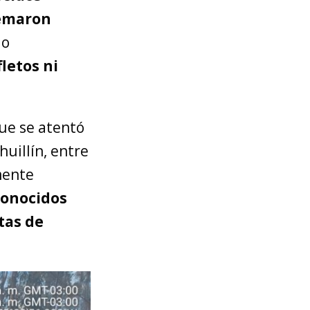
emaron
do
letos ni
ue se atentó
huillín, entre
mente
conocidos
tas de