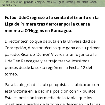
Fútbol UdeC vs O'Higgins de Rancagua, Fecha 12, Liga de Primera | Foto: Mario Gomez,
Agencia UNO
Fútbol UdeC regresó a la senda del triunfo en la
Liga de Primera tras derrotar por la cuenta
mínima a O’Higgins en Rancagua.
Director técnico que debuta en la Universidad de
Concepción, director técnico que gana en su primer
partido. Ricardo ‘Denver’ Viveros triunfó junto a la
UdeC en Rancagua y se trajo tres valiosísimos
puntos desde la sexta región en la Fecha 12 del
torneo.
Para la alegría del club penquista, se ubicaron con
esta victoria en la décima posición con 17 puntos.
Esta es posición intermedia de la tabla, que los
mantiene alejados de la zona de descenso y a la vez