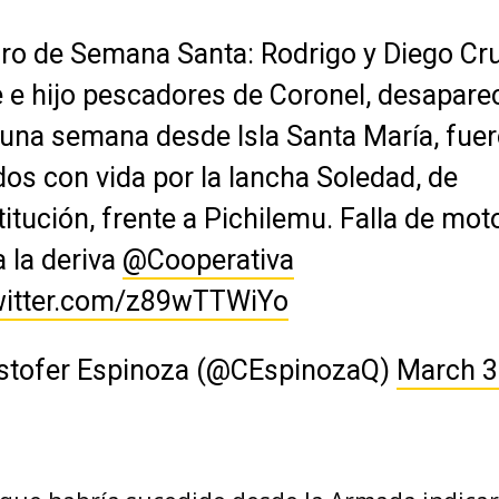
ro de Semana Santa: Rodrigo y Diego Cru
 e hijo pescadores de Coronel, desapare
una semana desde Isla Santa María, fue
dos con vida por la lancha Soledad, de
itución, frente a Pichilemu. Falla de moto
a la deriva
@Cooperativa
twitter.com/z89wTTWiYo
istofer Espinoza (@CEspinozaQ)
March 3