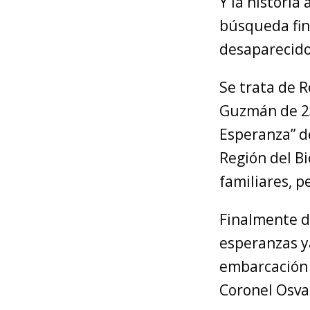
Y la historia 
búsqueda fin
desaparecidos
Se trata de R
Guzmán de 23
Esperanza” de
Región del B
familiares, 
Finalmente d
esperanzas y
embarcación q
Coronel Osva