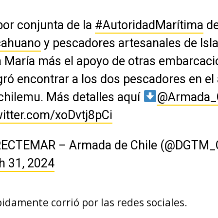
bor conjunta de la
#AutoridadMarítima
d
cahuano
y pescadores artesanales de Isl
 María más el apoyo de otras embarcaci
gró encontrar a los dos pescadores en el
chilemu. Más detalles aquí
@Armada_C
witter.com/xoDvtj8pCi
RECTEMAR – Armada de Chile (@DGTM_C
h 31, 2024
pidamente corrió por las redes sociales.