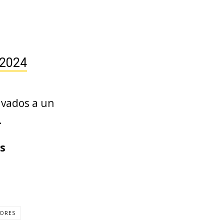
 2024
ivados a un
.
as
DORES