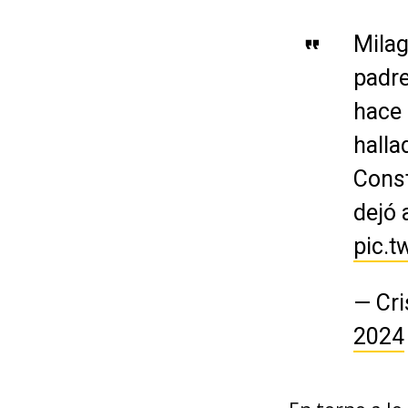
Milag
padre
hace 
halla
Const
dejó 
pic.
— Cr
2024