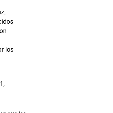
z,
cidos
ron
r los
1,