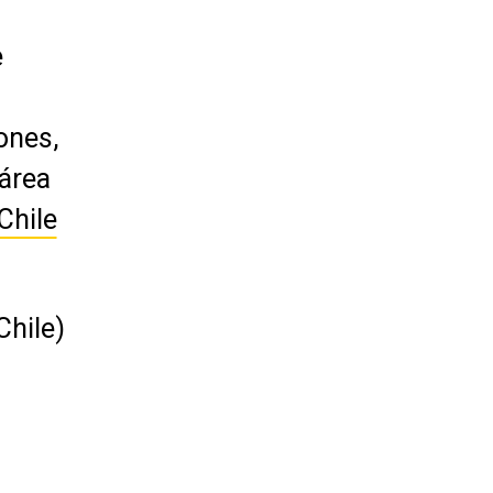
e
a
ones,
 área
hile
hile)