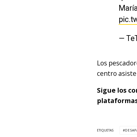
María
pic.t
— TeT
Los pescador
centro asiste
Sigue los c
plataforma
ETIQUETAS
DESAP