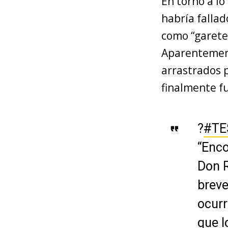
En torno a l
habría falla
como “garete”
Aparentement
arrastrados p
finalmente f
?
#TE
“Enco
Don R
breve
ocurr
que l