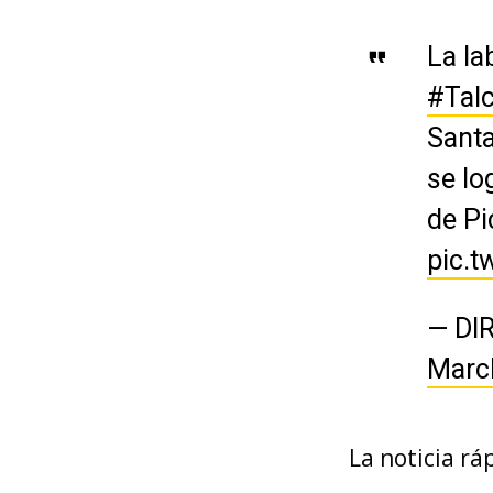
La la
#Tal
Santa
se lo
de Pi
pic.t
— DI
Marc
La noticia rá