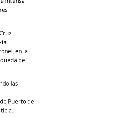
 de intensa
res
 Cruz
xia
onel, en la
úsqueda de
ndo las
a
 de Puerto de
ticia.