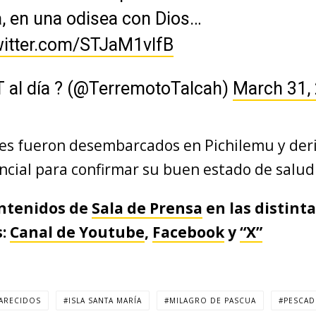
, en una odisea con Dios…
witter.com/STJaM1vIfB
 al día ? (@TerremotoTalcah)
March 31,
es fueron desembarcados en Pichilemu y der
ncial para confirmar su buen estado de salud
ontenidos de
Sala de Prensa
en las distint
s:
Canal de Youtube
,
Facebook
y
“X”
ARECIDOS
ISLA SANTA MARÍA
MILAGRO DE PASCUA
PESCA