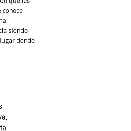
ron que les
e conoce
ha.
cla siendo
l lugar donde
n
s
va,
ta