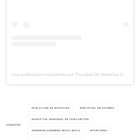
Una publicación compartida por Facultad De Medicina UdeC (@udecmed)
FACULTAD DE MEDICINA
HOSPITAL DE OSORNO
HOSPITAL REGIONAL DE CONCEPCIÓN
ETIQUETAS
RODRIGO EDGARDO REYES MELO
TORTURAS