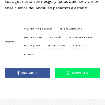
Sus aguas están en riesgo, y todos quienes vivimos
en la cuenca del Andalién pasamos a estarlo.
ARMAMENTO DE GUERRA
ENERGÍA NUCLEAR
MINERA ACLARA
MINERÍA
REGIÓN DEL BIOBÍO
ETIQUETAS
SANTA JUANA
TIERRAS RARAS
URANIO
YUMBEL
COMPARTIR
COMPARTIR