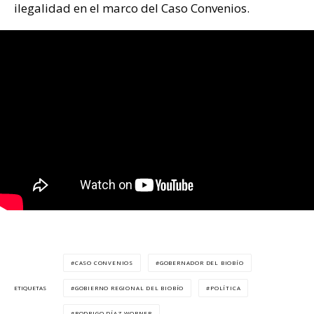
ilegalidad en el marco del Caso Convenios.
CASO CONVENIOS
GOBERNADOR DEL BIOBÍO
GOBIERNO REGIONAL DEL BIOBÍO
POLÍTICA
ETIQUETAS
RODRIGO DÍAZ WORNER