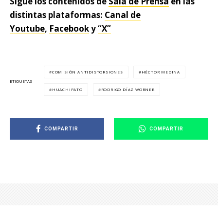
Sigue los contenidos de
Sala de Prensa
en las
distintas plataformas:
Canal de
Youtube
,
Facebook
y
“X”
COMISIÓN ANTIDISTORSIONES
HÉCTOR MEDINA
ETIQUETAS
HUACHIPATO
RODRIGO DÍAZ WORNER
COMPARTIR
COMPARTIR