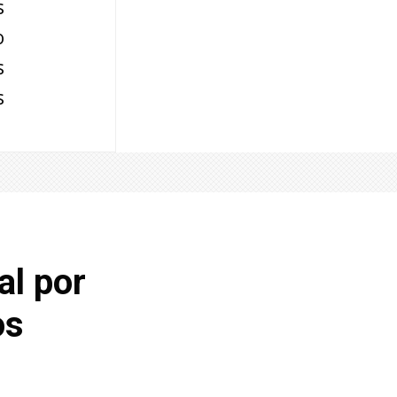
s
o
s
s
l por
os