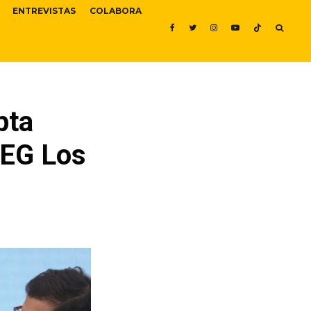
ENTREVISTAS
COLABORA
pta
mEG Los