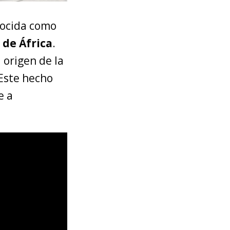
nocida como
 de África
.
 origen de la
Este hecho
e a