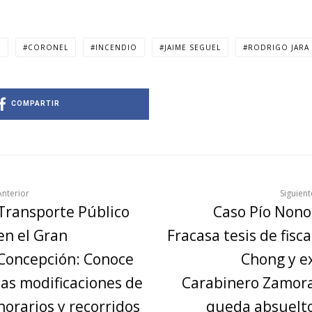
F
CORONEL
INCENDIO
JAIME SEGUEL
RODRIGO JARA
COMPARTIR
Anterior
Siguient
Transporte Público
Caso Pío Nono
en el Gran
Fracasa tesis de fisca
Concepción: Conoce
Chong y e
las modificaciones de
Carabinero Zamor
horarios y recorridos
queda absuelt