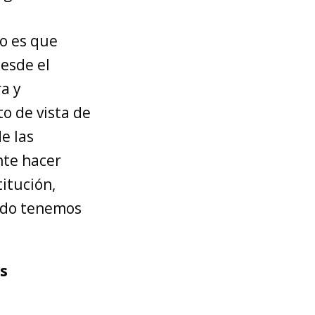
o es que
esde el
ra y
o de vista de
e las
nte hacer
itución,
ndo tenemos
as