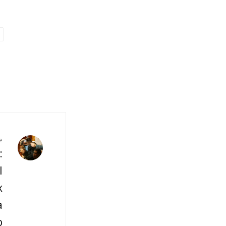
e
:
l
x
a
o