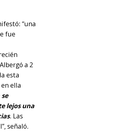
ifestó: “una
se fue
recién
Albergó a 2
da esta
 en ella
 se
e lejos una
ias
. Las
”, señaló.