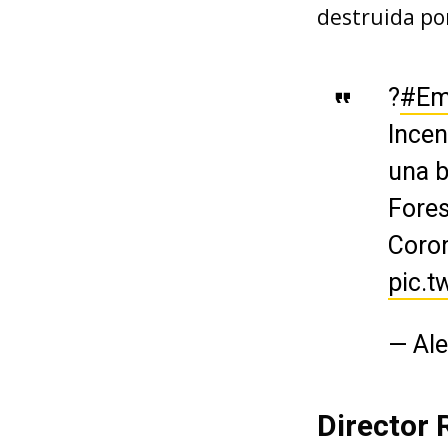
destruida po
?
#Em
Incen
una b
Fores
Coron
pic.
— Ale
Director 