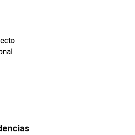
fecto
onal
dencias