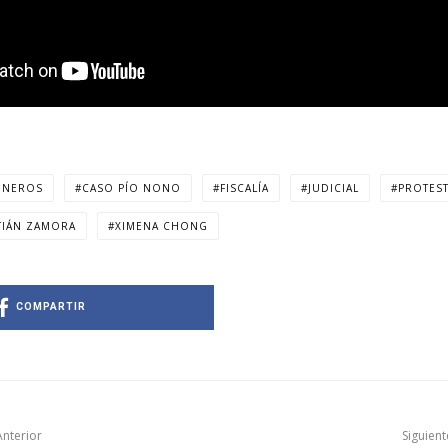
INEROS
CASO PÍO NONO
FISCALÍA
JUDICIAL
PROTES
TIÁN ZAMORA
XIMENA CHONG
COMPARTIR
Anterior
Siguient