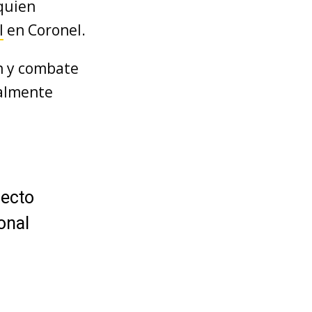
 quien
l
en Coronel.
ón y combate
ialmente
fecto
onal