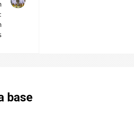
n
:
n
s
la base