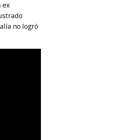
a ex
rustrado
alía no logró