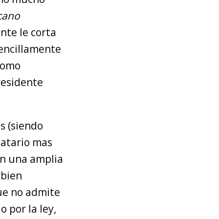
cano
nte le corta
encillamente
 como
residente
s (siendo
natario mas
on una amplia
 bien
que no admite
 por la ley,