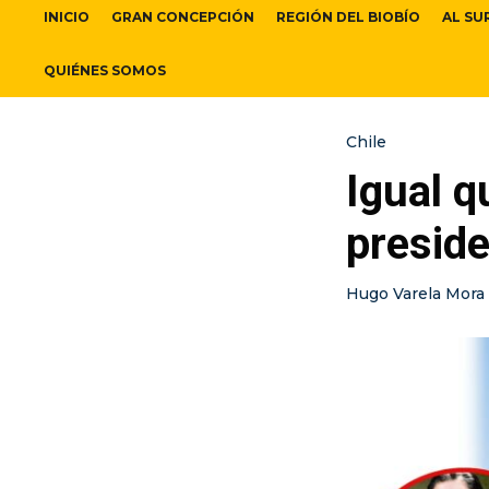
INICIO
GRAN CONCEPCIÓN
REGIÓN DEL BIOBÍO
AL SU
QUIÉNES SOMOS
Chile
Igual q
presid
Hugo Varela Mora