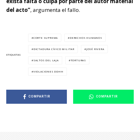
exista falta o culpa por parte del autor material
del acto”
, argumenta el fallo.
CORTE SUPREMA
DERECHOS HUMANOS
DICTADURA CÍVICO MILITAR
JOSÉ RIVERA
ETIQUETAS
SALTOS DEL LAJA
TORTURAS
VIOLACIONES DDHH
COMPARTIR
COMPARTIR