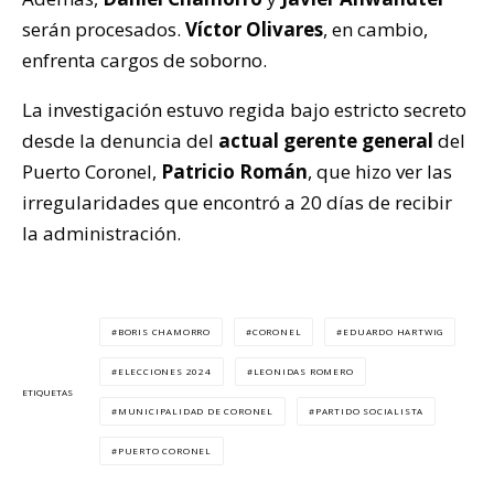
serán procesados.
Víctor Olivares
, en cambio,
enfrenta cargos de soborno.
La investigación estuvo regida bajo estricto secreto
desde la denuncia del
actual gerente general
del
Puerto Coronel,
Patricio Román
, que hizo ver las
irregularidades que encontró a 20 días de recibir
la administración.
BORIS CHAMORRO
CORONEL
EDUARDO HARTWIG
ELECCIONES 2024
LEONIDAS ROMERO
ETIQUETAS
MUNICIPALIDAD DE CORONEL
PARTIDO SOCIALISTA
PUERTO CORONEL