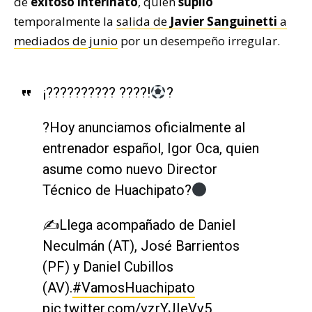
de
exitoso interinato
, quien
suplió
temporalmente la
salida de
Javier Sanguinetti
a
mediados de junio
por un desempeño irregular.
¡?????????? ????!
?
?Hoy anunciamos oficialmente al
entrenador español, Igor Oca, quien
asume como nuevo Director
Técnico de Huachipato?
✍️Llega acompañado de Daniel
Neculmán (AT), José Barrientos
(PF) y Daniel Cubillos
(AV).
#VamosHuachipato
pic.twitter.com/vzrYJIeVv5