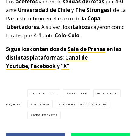
Los
acereros
vienen de
sendas derrotas
por
4-0
ante
Universidad de Chile
y
The Strongest
de La
Paz, este último en el marco de la
Copa
Libertadores
. A su vez, los
itálicos
cayeron como
locales por
4-1
ante
Colo-Colo
.
Sigue los contenidos de
Sala de Prensa
en las
distintas plataformas:
Canal de
Youtube
,
Facebook
y
“X”
AUDAX ITALIANO
ESTADIO CAP
HUACHIPATO
LA FLORIDA
MUNICIPALIDAD DE LA FLORIDA
ETIQUETAS
RODOLFO CARTER