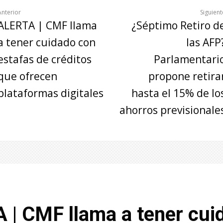
Anterior
Siguient
ALERTA | CMF llama
¿Séptimo Retiro d
a tener cuidado con
las AFP
estafas de créditos
Parlamentari
que ofrecen
propone retira
plataformas digitales
hasta el 15% de lo
ahorros previsionale
 | CMF llama a tener cui