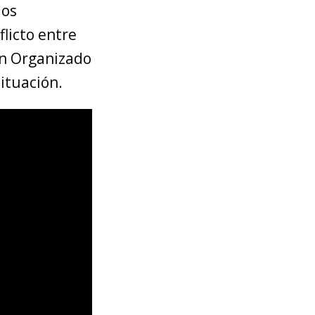
los
licto entre
en Organizado
ituación.