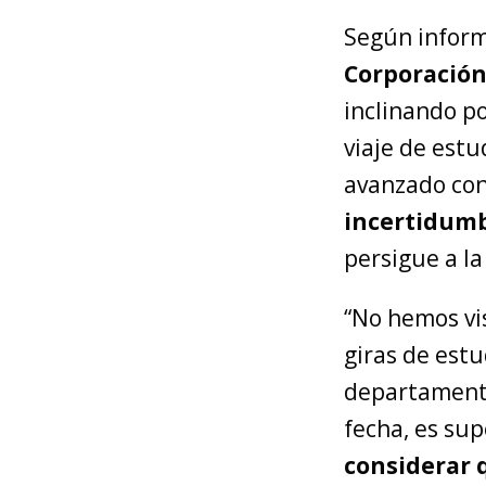
Según inform
Corporación
inclinando p
viaje de estu
avanzado co
incertidumb
persigue a l
“No hemos vis
giras de est
departamento 
fecha, es sup
considerar 