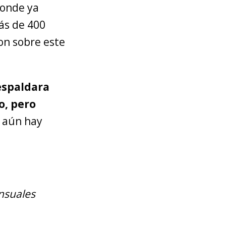
donde ya
ás de 400
ron sobre este
espaldara
o, pero
 aún hay
nsuales