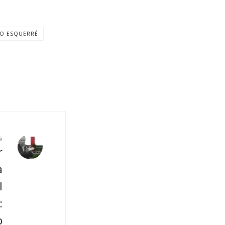
MO ESQUERRÉ
e
r
a
l
:
o