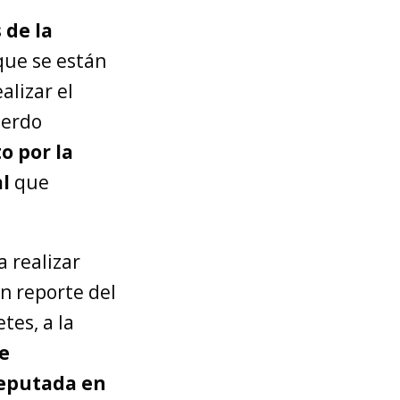
 de la
ue se están
alizar el
uerdo
o por la
al
que
a realizar
n reporte del
tes, a la
e
reputada en