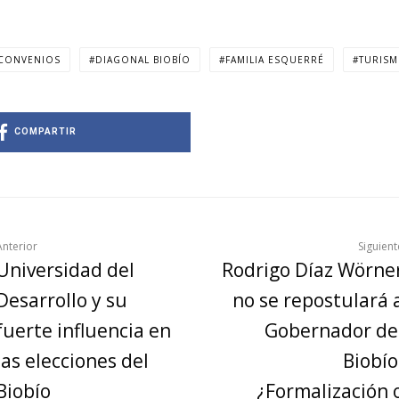
CONVENIOS
DIAGONAL BIOBÍO
FAMILIA ESQUERRÉ
TURIS
COMPARTIR
Anterior
Siguient
Universidad del
Rodrigo Díaz Wörne
Desarrollo y su
no se repostulará 
fuerte influencia en
Gobernador de
las elecciones del
Biobío
Biobío
¿Formalización 