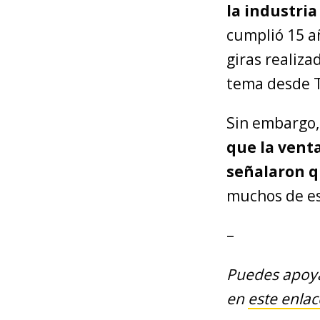
la industria
cumplió 15 a
giras realiza
tema desde 
Sin embargo
que la vent
señalaron q
muchos de es
–
Puedes apoya
en
este enlac