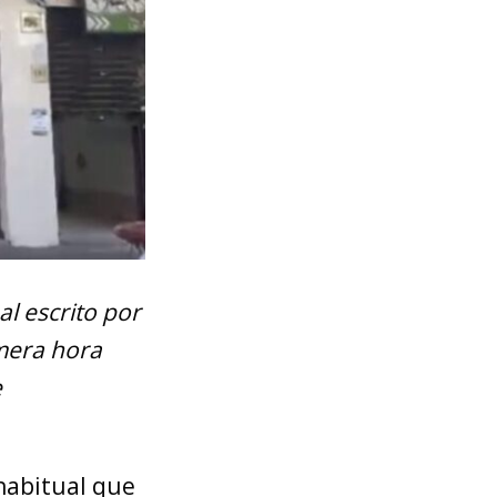
al escrito por
imera hora
e
 habitual que