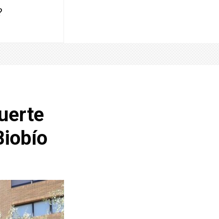
?
fuerte
Biobío