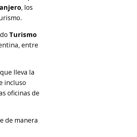
ranjero
, los
urismo.
ido
Turismo
entina, entre
que lleva la
e incluso
as oficinas de
te de manera