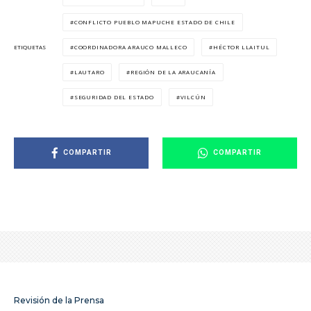
CONFLICTO PUEBLO MAPUCHE ESTADO DE CHILE
COORDINADORA ARAUCO MALLECO
HÉCTOR LLAITUL
ETIQUETAS
LAUTARO
REGIÓN DE LA ARAUCANÍA
SEGURIDAD DEL ESTADO
VILCÚN
COMPARTIR
COMPARTIR
Revisión de la Prensa