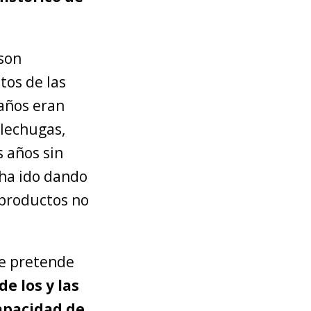
son
tos de las
años eran
 lechugas,
s años sin
 ha ido dando
 productos no
ue pretende
e los y las
apacidad de