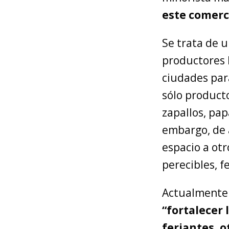
este comerci
Se trata de 
productores 
ciudades par
sólo product
zapallos, pap
embargo, de a
espacio a ot
perecibles, f
Actualmente 
“fortalecer 
feriantes, 