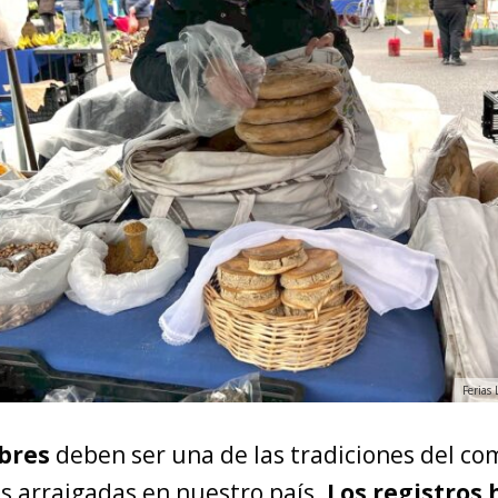
Ferias
ibres
deben ser una de las tradiciones del co
s arraigadas en nuestro país.
Los registros 