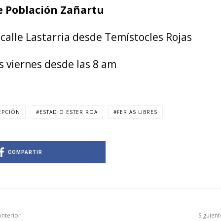
re Población Zañartu
 calle Lastarria desde Temístocles Rojas
s viernes desde las 8 am
EPCIÓN
ESTADIO ESTER ROA
FERIAS LIBRES
COMPARTIR
Anterior
Siguient