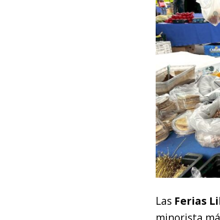
Las
Ferias L
minorista má