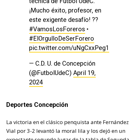
técnica de Fútbol UdeC.
¡Mucho éxito, profesor, en
este exigente desafío! ??
#VamosLosForeros
•
#ElOrgulloDeSerForero
pic.twitter.com/uNgCxxPeg1
— C.D. U. de Concepción
(@FutbolUdeC)
April 19,
2024
Deportes Concepción
La victoria en el clásico penquista ante Fernández
Vial por 3-2 levantó la moral lila y los dejó en un
expectante segundo lugar de la tabla de Segunda