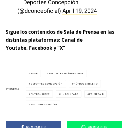
— Deportes Concepción
(@dconceoficial)
April 19, 2024
Sigue los contenidos de
Sala de Prensa
en las
distintas plataformas:
Canal de
Youtube
,
Facebook
y
“X”
ANFP
ARTURO FERNÁNDEZ VIAL
DEPORTES CONCEPCIÓN
FÚTBOL CHILENO
ETIQUETAS
FÚTBOL UDEC
HUACHIPATO
PRIMERA B
SEGUNDA DIVISIÓN
COMPARTIR
COMPARTIR