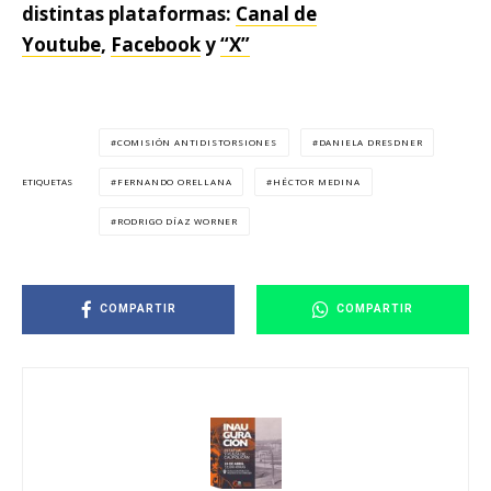
distintas plataformas:
Canal de
Youtube
,
Facebook
y
“X”
COMISIÓN ANTIDISTORSIONES
DANIELA DRESDNER
FERNANDO ORELLANA
HÉCTOR MEDINA
ETIQUETAS
RODRIGO DÍAZ WORNER
COMPARTIR
COMPARTIR