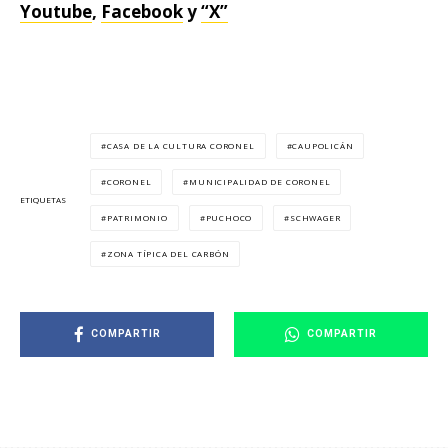
Youtube
,
Facebook
y
“X”
CASA DE LA CULTURA CORONEL
CAUPOLICÁN
CORONEL
MUNICIPALIDAD DE CORONEL
ETIQUETAS
PATRIMONIO
PUCHOCO
SCHWAGER
ZONA TÍPICA DEL CARBÓN
COMPARTIR
COMPARTIR