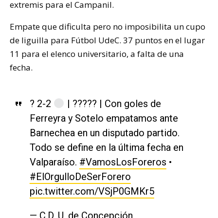
extremis para el Campanil.
Empate que dificulta pero no imposibilita un cupo
de liguilla para Fútbol UdeC. 37 puntos en el lugar
11 para el elenco universitario, a falta de una
fecha.
? 2-2
| ????? | Con goles de
Ferreyra y Sotelo empatamos ante
Barnechea en un disputado partido.
Todo se define en la última fecha en
Valparaíso.
#VamosLosForeros
•
#ElOrgulloDeSerForero
pic.twitter.com/VSjP0GMKr5
— C.D. U. de Concepción