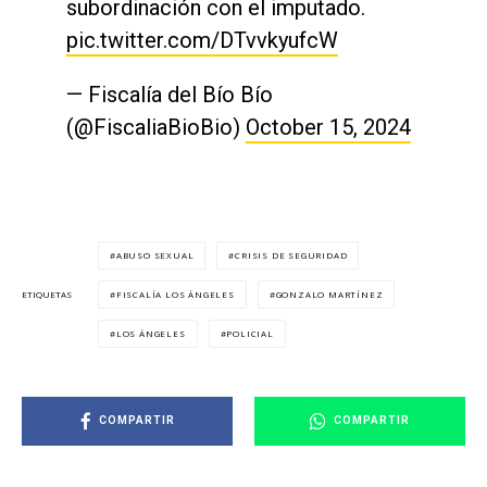
subordinación con el imputado.
pic.twitter.com/DTvvkyufcW
— Fiscalía del Bío Bío
(@FiscaliaBioBio)
October 15, 2024
ABUSO SEXUAL
CRISIS DE SEGURIDAD
FISCALÍA LOS ÁNGELES
GONZALO MARTÍNEZ
ETIQUETAS
LOS ÁNGELES
POLICIAL
COMPARTIR
COMPARTIR