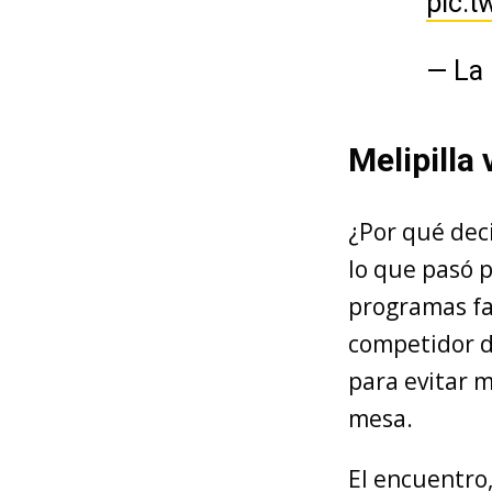
pic.t
— La 
Melipilla
¿Por qué de
lo que pasó 
programas fal
competidor d
para evitar 
mesa.
El encuentro,