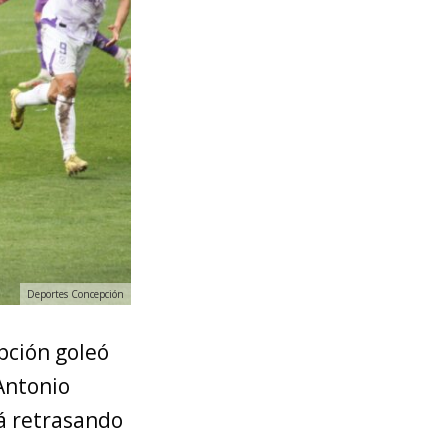
Deportes Concepción
pción goleó
 Antonio
tá retrasando