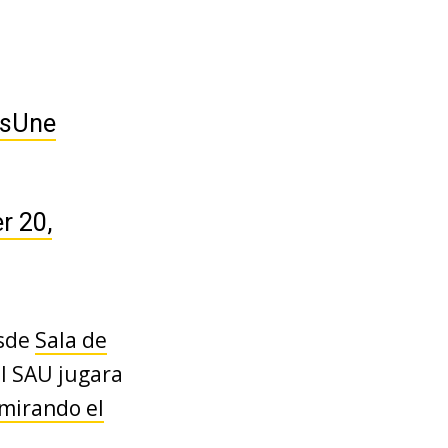
sUne
r 20,
esde
Sala de
el SAU jugara
 mirando el