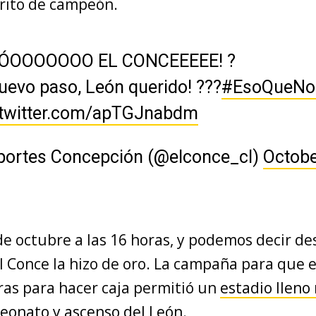
rito de campeón.
ÓOOOOOOO EL CONCEEEEE! ?
uevo paso, León querido! ???
#EsoQueNo
.twitter.com/apTGJnabdm
portes Concepción (@elconce_cl)
Octobe
e octubre a las 16 horas, y podemos decir d
 Conce la hizo de oro. La campaña para que 
ras para hacer caja permitió un
estadio lleno
eonato y ascenso del León
.