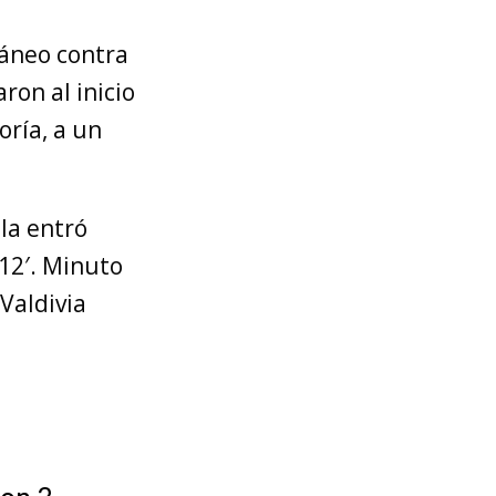
táneo contra
on al inicio
oría, a un
ila entró
12′. Minuto
Valdivia