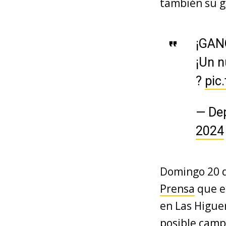
también su g
¡GAN
¡Un n
?
pic
— De
2024
Domingo 20 d
Prensa
que el
en Las Higue
posible camp