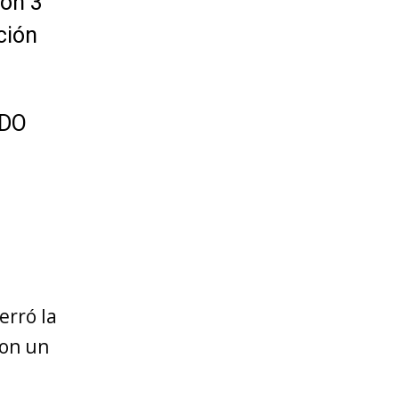
con 3
ción
NDO
erró la
ron un