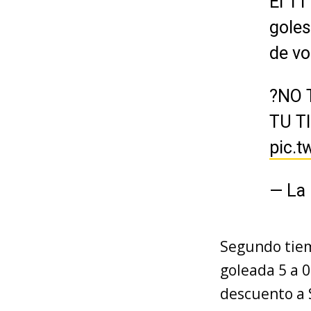
El 11
goles
de vo
?NO 
TU T
pic.
— La 
Segundo tiemp
goleada 5 a 0
descuento a 