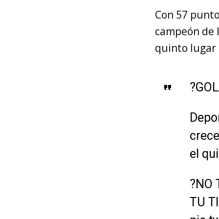
Con 57 punto
campeón de la
quinto lugar
?GOL
Depor
crece
el qu
?NO 
TU T