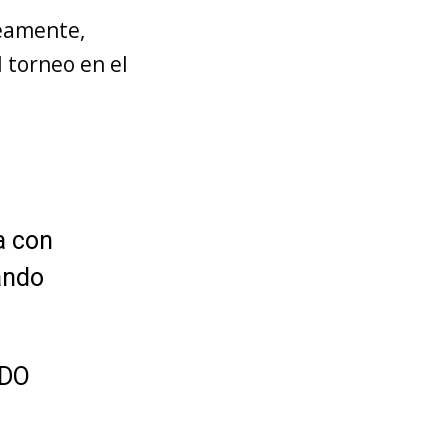
neamente,
 torneo en el
a con
ando
NDO