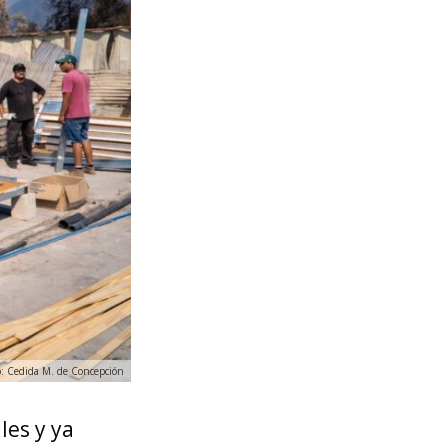
o: Cedida M. de Concepción
les y ya