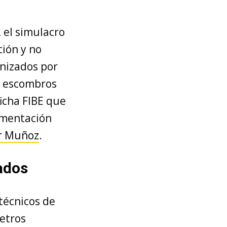
, el simulacro
ción y no
anizados por
de escombros
ficha FIBE que
ementación
or Muñoz
.
ados
 técnicos de
metros