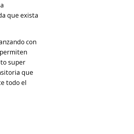
la
ida que exista
vanzando con
 permiten
sto super
nsitoria que
e todo el