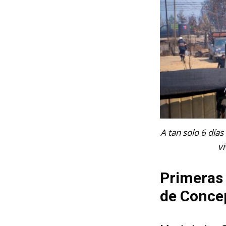
A tan solo 6 días
v
Primeras 
de Conce