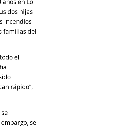
0 años en Lo
us dos hijas
os incendios
s familias del
todo el
 ha
sido
tan rápido”,
 se
n embargo, se