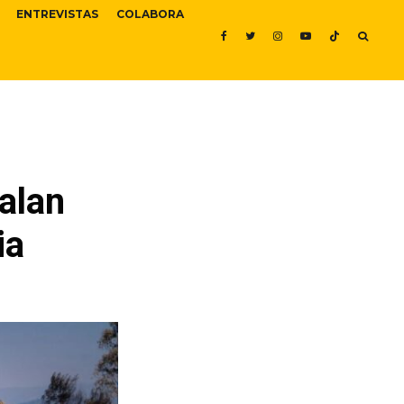
ENTREVISTAS
COLABORA
talan
ia