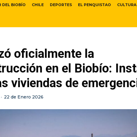
R DEL BIOBÍO
CHILE
DEPORTES
EL PENQUISTAO
CULTURA
ó oficialmente la
rucción en el Biobío: Ins
as viviendas de emergenc
·
22 de Enero 2026