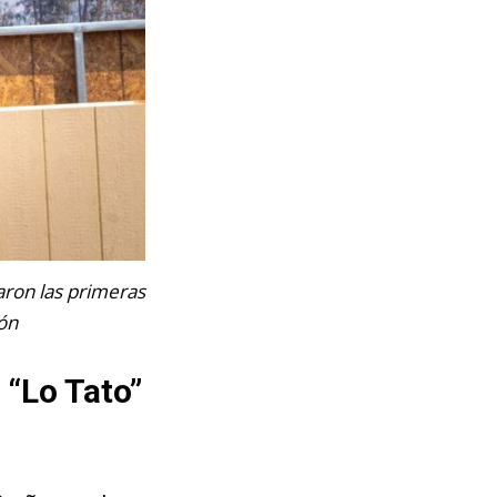
garon las primeras
ón
 “Lo Tato”