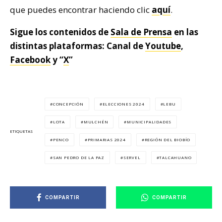
que puedes encontrar haciendo clic
aquí
.
Sigue los contenidos de
Sala de Prensa
en las
distintas plataformas: Canal de
Youtube
,
Facebook
y “
X
”
CONCEPCIÓN
ELECCIONES 2024
LEBU
LOTA
MULCHÉN
MUNICIPALIDADES
ETIQUETAS
PENCO
PRIMARIAS 2024
REGIÓN DEL BIOBÍO
SAN PEDRO DE LA PAZ
SERVEL
TALCAHUANO
COMPARTIR
COMPARTIR