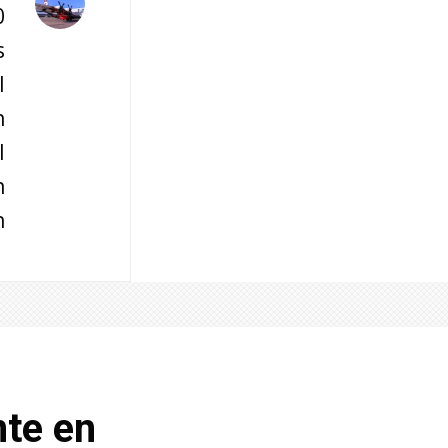
0
s
l
n
l
n
n
nte en