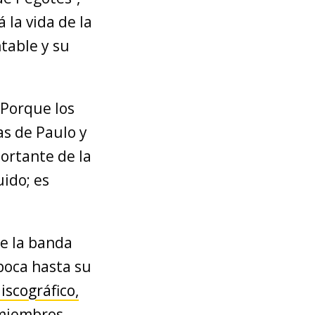
 la vida de la
table y su
 Porque los
as de Paulo y
ortante de la
ido; es
de la banda
época hasta su
iscográfico,
 miembros