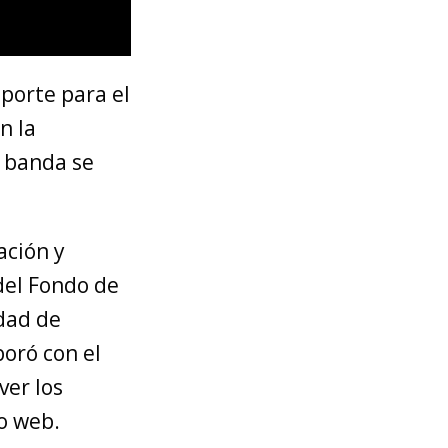
aporte para el
n la
a banda se
ación y
 del Fondo de
idad de
oró con el
ver los
io web.