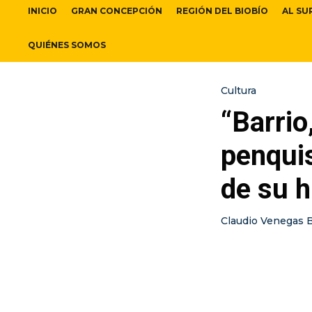
INICIO
GRAN CONCEPCIÓN
REGIÓN DEL BIOBÍO
AL SU
QUIÉNES SOMOS
Cultura
“Barrio
penquis
de su h
Claudio Venegas 