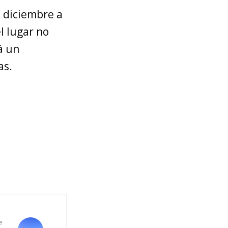
e diciembre a
l lugar no
á un
as.
e