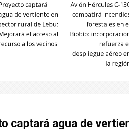
Proyecto captará
Avión Hércules C-13
agua de vertiente en
combatirá incendio
sector rural de Lebu:
forestales en e
Mejorará el acceso al
Biobío: incorporació
recurso a los vecinos
refuerza e
despliegue aéreo e
la regió
o captará agua de vertie