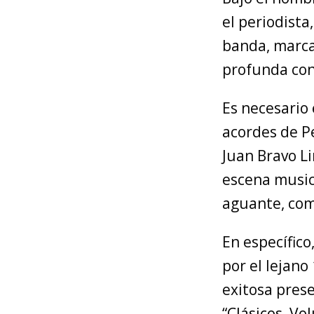
el periodista
banda, marca
profunda con
Es necesario 
acordes de Pe
Juan Bravo L
escena music
aguante, com
En específico
por el lejano
exitosa pres
“Clásicos, Vo