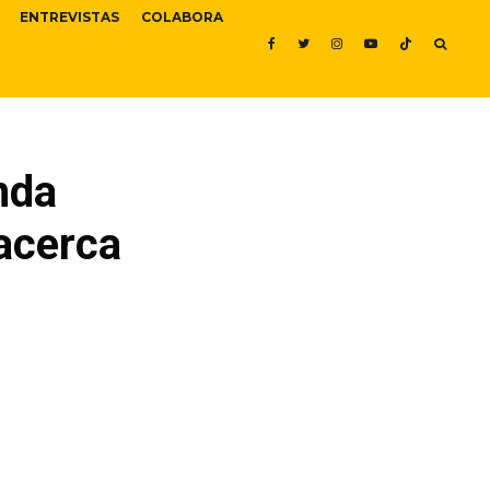
ENTREVISTAS
COLABORA
nda
 acerca