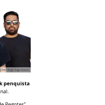
| Foto: Ángel Rogel Álvarez
k penquista
nal.
de Pegotes”,