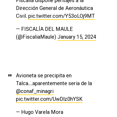
Fiscalía dispone peritajes a la
Dirección General de Aeronáutica
Civil.
pic.twitter.com/Y53oLOj9MT
— FISCALÍA DEL MAULE
(@FiscaliaMaule)
January 15, 2024
Avioneta se precipita en
Talca….aparentemente seria de la
@conaf_minagri
pic.twitter.com/UwDlz0hYSK
— Hugo Varela Mora