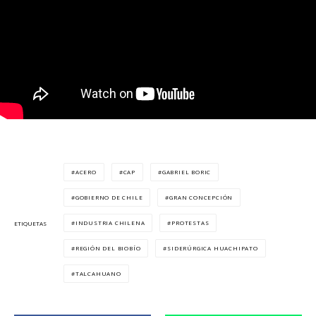
ACERO
CAP
GABRIEL BORIC
GOBIERNO DE CHILE
GRAN CONCEPCIÓN
INDUSTRIA CHILENA
PROTESTAS
ETIQUETAS
REGIÓN DEL BIOBÍO
SIDERÚRGICA HUACHIPATO
TALCAHUANO