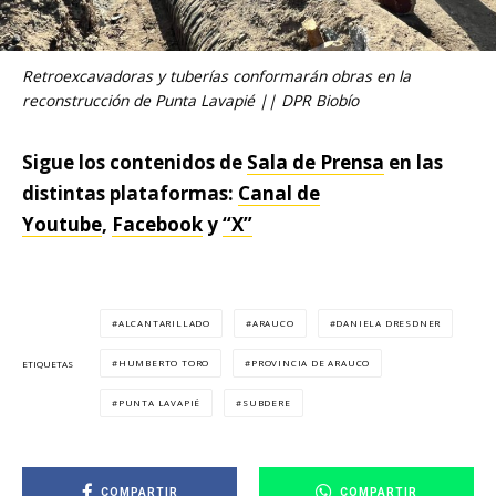
Retroexcavadoras y tuberías conformarán obras en la
reconstrucción de Punta Lavapié || DPR Biobío
Sigue los contenidos de
Sala de Prensa
en las
distintas plataformas:
Canal de
Youtube
,
Facebook
y
“X”
ALCANTARILLADO
ARAUCO
DANIELA DRESDNER
HUMBERTO TORO
PROVINCIA DE ARAUCO
ETIQUETAS
PUNTA LAVAPIÉ
SUBDERE
COMPARTIR
COMPARTIR