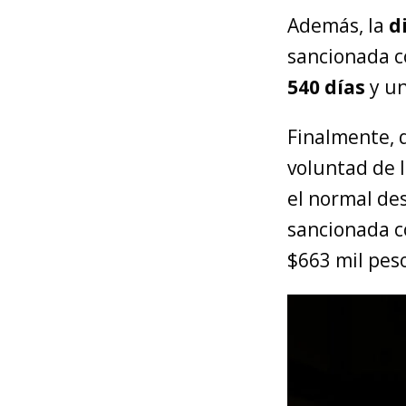
Además, la
d
sancionada c
540 días
y un
Finalmente, q
voluntad de 
el normal des
sancionada c
$663 mil peso