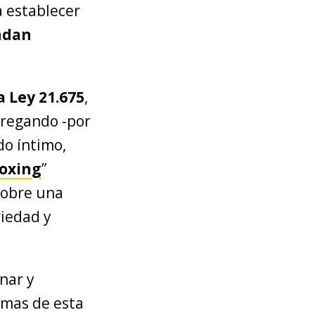
 establecer
ndan
 Ley 21.675
,
gregando -por
do íntimo,
oxing
”
sobre una
riedad y
onar y
timas de esta