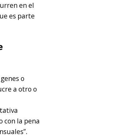
curren en el
ue es parte
e
ágenes o
cre a otro o
tativa
o con la pena
nsuales”.