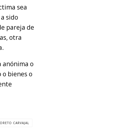
ctima sea
 a sido
de pareja de
as, otra
a.
a anónima o
 o bienes o
ente
ORETO CARVAJAL