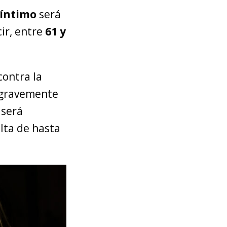
 íntimo
será
ir, entre
61 y
contra la
e gravemente
 será
lta de hasta