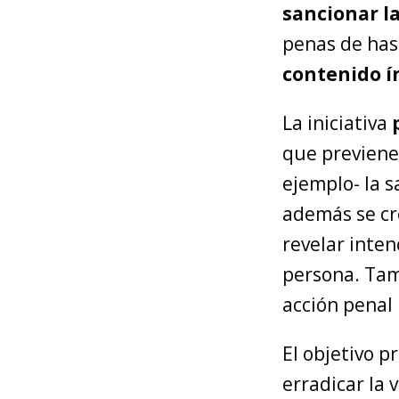
sancionar la
penas de has
contenido í
La iniciativa
que previene 
ejemplo- la s
además se cre
revelar inte
persona. Tam
acción penal 
El objetivo p
erradicar la 