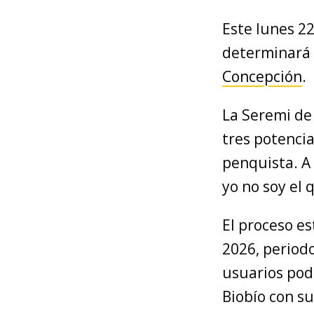
Este lunes 2
determinará
Concepción
.
La Seremi de 
tres potenci
penquista. A 
yo no soy el 
El proceso es
2026, period
usuarios podr
Biobío con s