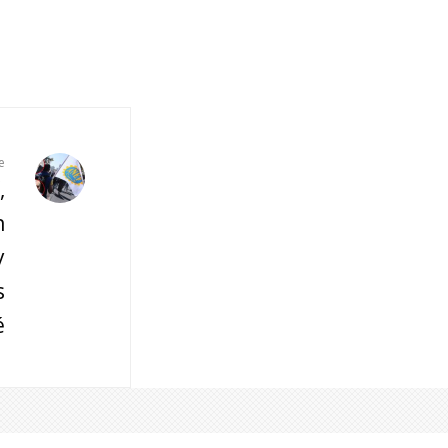
e
,
n
y
s
é