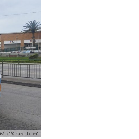
atsApp "20 Nueva Llacolén"