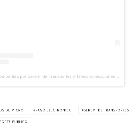
Una publicación compartida por Seremi de Transportes y Telecomunicaciones Biobío (@mttbiobio)
OS DE MICRO
PAGO ELECTRÓNICO
SEREMI DE TRANSPORTES
PORTE PÚBLICO