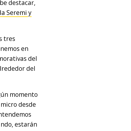
be destacar,
 la Seremi y
s tres
ponemos en
morativas del
alrededor del
algún momento
e micro desde
 entendemos
undo, estarán