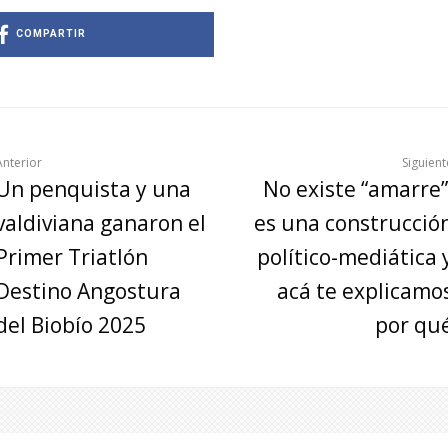
COMPARTIR
Anterior
Siguient
Un penquista y una
No existe “amarre”
valdiviana ganaron el
es una construcció
Primer Triatlón
político-mediática 
Destino Angostura
acá te explicamo
del Biobío 2025
por qu