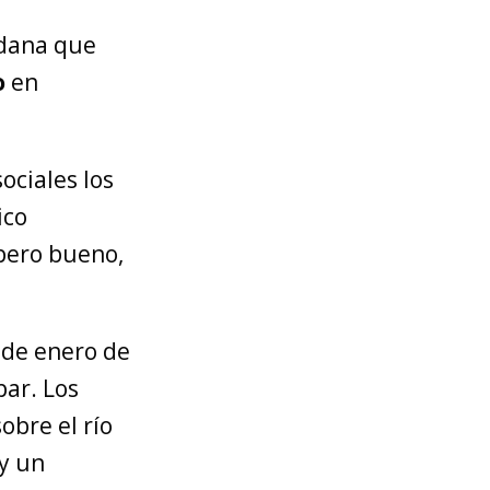
adana que
o
en
ociales los
ico
 pero bueno,
2 de enero de
ar. Los
obre el río
 y un