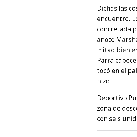
Dichas las c
encuentro. L
concretada po
anotó Marshal
mitad bien en
Parra cabeceó
tocó en el pa
hizo.
Deportivo Pu
zona de desc
con seis uni