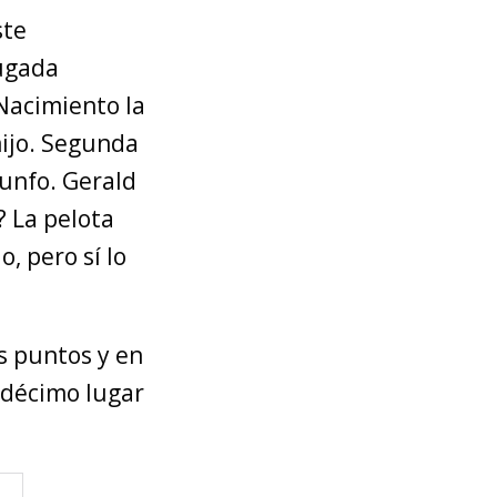
ste
jugada
 Nacimiento la
mijo. Segunda
iunfo. Gerald
? La pelota
, pero sí lo
s puntos y en
 décimo lugar