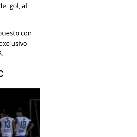
el gol, al
 puesto con
exclusivo
6.
C