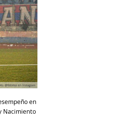
Foto: @fotomsr en Instagram
 desempeño en
y Nacimiento