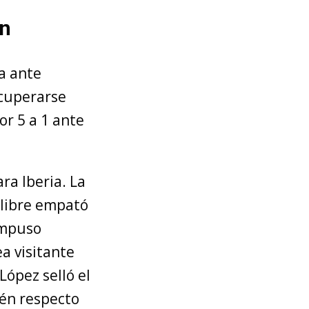
én
a ante
ecuperarse
or 5 a 1 ante
ra Iberia. La
o libre empató
impuso
ea visitante
López selló el
pén respecto