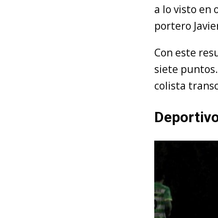
a lo visto en
portero Javie
Con este resu
siete puntos.
colista trans
Deportiv