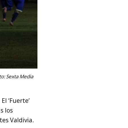
o: Sexta Media
El ‘Fuerte’
s los
es Valdivia.