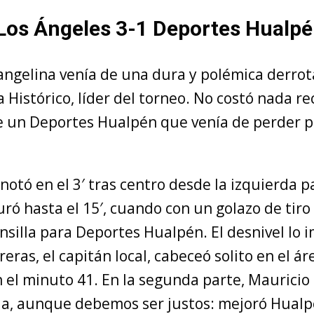
 Los Ángeles 3-1 Deportes Hualp
angelina venía de una dura y polémica derrot
 Histórico, líder del torneo. No costó nada r
te un Deportes Hualpén que venía de perder p
notó en el 3′ tras centro desde la izquierda pa
uró hasta el 15′, cuando con un golazo de tir
silla para Deportes Hualpén. El desnivel lo 
eras, el capitán local, cabeceó solito en el ár
n el minuto 41. En la segunda parte, Mauricio 
ria, aunque debemos ser justos: mejoró Hual