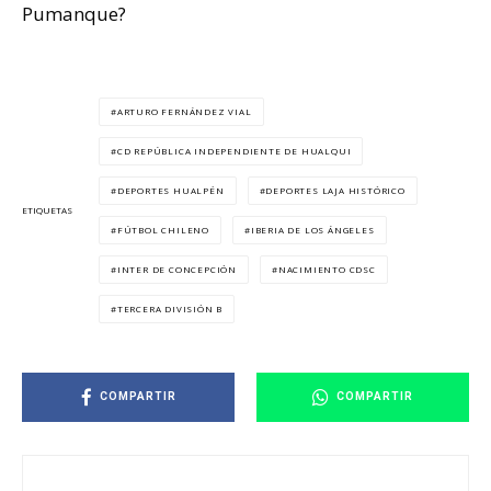
Pumanque?
ARTURO FERNÁNDEZ VIAL
CD REPÚBLICA INDEPENDIENTE DE HUALQUI
DEPORTES HUALPÉN
DEPORTES LAJA HISTÓRICO
ETIQUETAS
FÚTBOL CHILENO
IBERIA DE LOS ÁNGELES
INTER DE CONCEPCIÓN
NACIMIENTO CDSC
TERCERA DIVISIÓN B
COMPARTIR
COMPARTIR