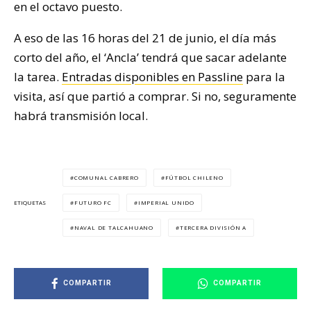
en el octavo puesto.
A eso de las 16 horas del 21 de junio, el día más
corto del año, el ‘Ancla’ tendrá que sacar adelante
la tarea.
Entradas disponibles en Passline
para la
visita, así que partió a comprar. Si no, seguramente
habrá transmisión local.
COMUNAL CABRERO
FÚTBOL CHILENO
FUTURO FC
IMPERIAL UNIDO
ETIQUETAS
NAVAL DE TALCAHUANO
TERCERA DIVISIÓN A
COMPARTIR
COMPARTIR