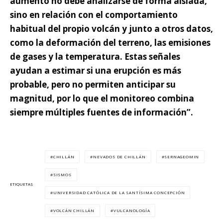
aumento no debe analizarse de forma aislada,
sino en relación con el comportamiento
habitual del propio volcán y junto a otros datos,
como la deformación del terreno, las emisiones
de gases y la temperatura. Estas señales
ayudan a estimar si una erupción es más
probable, pero no permiten anticipar su
magnitud, por lo que el monitoreo combina
siempre múltiples fuentes de información”.
CHILLÁN
NEVADOS DE CHILLÁN
SERNAGEOMIN
SISMOS
ETIQUETAS
UNIVERSIDAD CATÓLICA DE LA SANTÍSIMA CONCEPCIÓN
VOLCÁN CHILLÁN
VULCANOLOGÍA