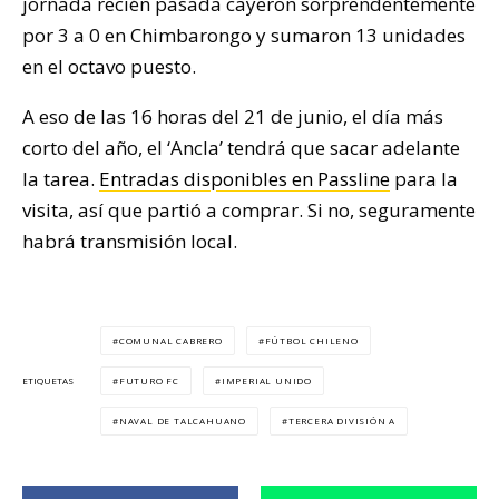
jornada recién pasada cayeron sorprendentemente
por 3 a 0 en Chimbarongo y sumaron 13 unidades
en el octavo puesto.
A eso de las 16 horas del 21 de junio, el día más
corto del año, el ‘Ancla’ tendrá que sacar adelante
la tarea.
Entradas disponibles en Passline
para la
visita, así que partió a comprar. Si no, seguramente
habrá transmisión local.
COMUNAL CABRERO
FÚTBOL CHILENO
FUTURO FC
IMPERIAL UNIDO
ETIQUETAS
NAVAL DE TALCAHUANO
TERCERA DIVISIÓN A