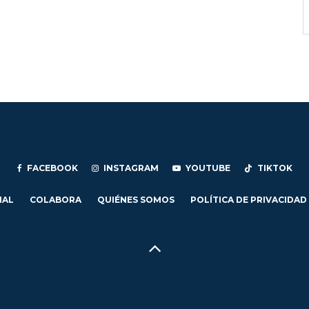
FACEBOOK
INSTAGRAM
YOUTUBE
TIKTOK
IAL
COLABORA
QUIÉNES SOMOS
POLÍTICA DE PRIVACIDAD
Hecho en Concepción, Región del Biobío, Chile - 2024