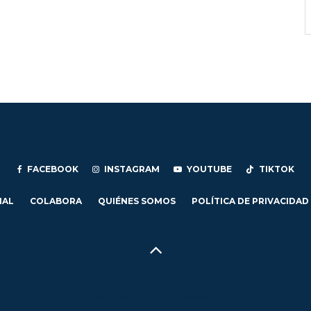
FACEBOOK
INSTAGRAM
YOUTUBE
TIKTOK
IAL
COLABORA
QUIÉNES SOMOS
POLÍTICA DE PRIVACIDAD
Hecho en Concepción, Región del Biobío, Chile - 2024