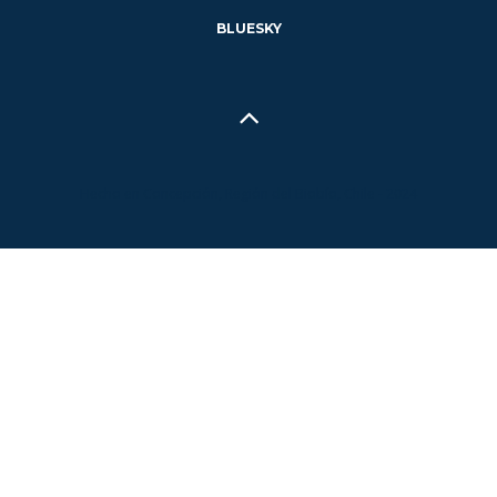
BLUESKY
Hecho en Concepción, Región del Biobío, Chile - 2024