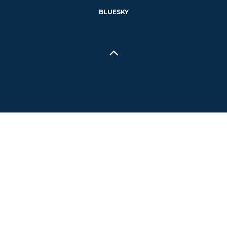
BLUESKY
Hecho en Concepción, Región del Biobío, Chile - 2024