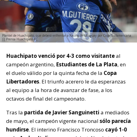
Plantel de Huachipato, que deberá enfrentar a Racing de Uruguay por Copa Sudamericana
|| Prensa Huachipato FC
Huachipato venció por 4-3 como visitante
al
campeón argentino,
Estudiantes de La Plata
, en
el duelo válido por la quinta fecha de la
Copa
Libertadores
. El triunfo acerero le da esperanzas
al equipo a la hora de avanzar de fase, a los
octavos de final del campeonato.
Tras la
partida de Javier Sanguinetti
a mediados
de mayo, el campeón vigente nacional
sólo parecía
hundirse
. El interino Francisco Troncoso
cayó 1-0