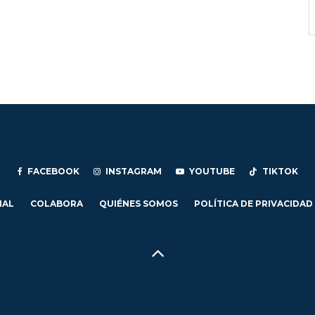
FACEBOOK
INSTAGRAM
YOUTUBE
TIKTOK
IAL
COLABORA
QUIÉNES SOMOS
POLÍTICA DE PRIVACIDAD
Hecho en Concepción, Región del Biobío, Chile - 2024