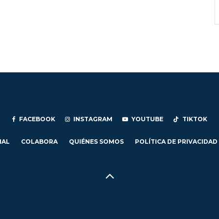
FACEBOOK
INSTAGRAM
YOUTUBE
TIKTOK
IAL
COLABORA
QUIÉNES SOMOS
POLÍTICA DE PRIVACIDAD
Hecho en Concepción, Región del Biobío, Chile - 2024