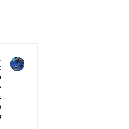
e
:
a
y
o
a
a