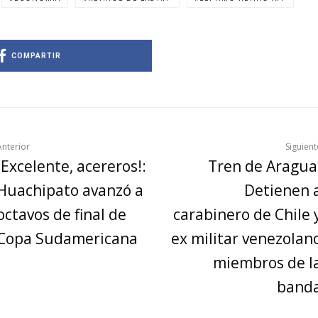
COMPARTIR
Anterior
Siguient
¡Excelente, acereros!:
Tren de Aragua
Huachipato avanzó a
Detienen 
octavos de final de
carabinero de Chile 
Copa Sudamericana
ex militar venezolan
miembros de l
band