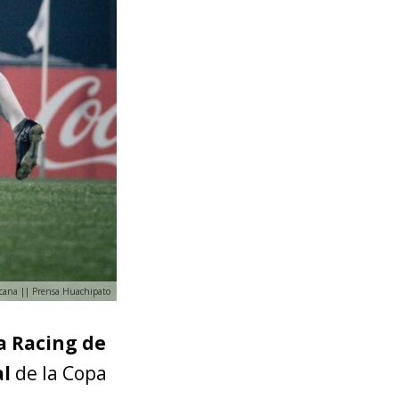
ricana || Prensa Huachipato
 a Racing de
al
de la Copa