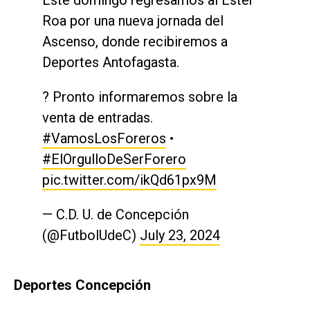
Este domingo regresamos al Ester
Roa por una nueva jornada del
Ascenso, donde recibiremos a
Deportes Antofagasta.
?️ Pronto informaremos sobre la
venta de entradas.
#VamosLosForeros
•
#ElOrgulloDeSerForero
pic.twitter.com/ikQd61px9M
— C.D. U. de Concepción
(@FutbolUdeC)
July 23, 2024
Deportes Concepción