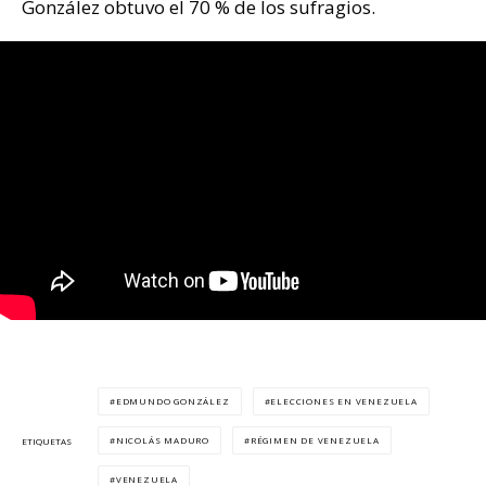
González obtuvo el 70 % de los sufragios.
EDMUNDO GONZÁLEZ
ELECCIONES EN VENEZUELA
NICOLÁS MADURO
RÉGIMEN DE VENEZUELA
ETIQUETAS
VENEZUELA