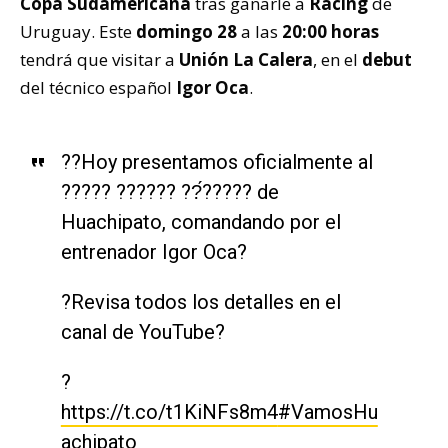
Copa Sudamericana
tras ganarle a
Racing
de
Uruguay. Este
domingo 28
a las
20:00 horas
tendrá que visitar a
Unión La Calera
, en el
debut
del técnico español
Igor Oca
.
?️?Hoy presentamos oficialmente al
????? ?????? ??́????? de
Huachipato, comandando por el
entrenador Igor Oca?
?Revisa todos los detalles en el
canal de YouTube?️
?
https://t.co/t1KiNFs8m4
#VamosHu
achipato