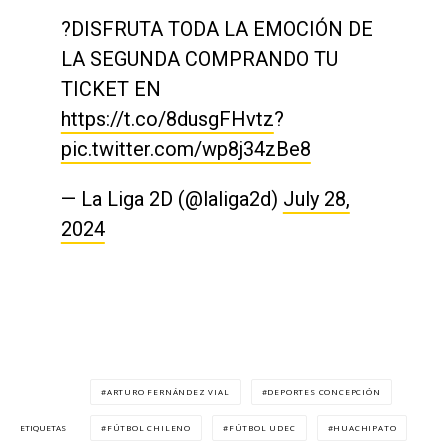
?DISFRUTA TODA LA EMOCIÓN DE
LA SEGUNDA COMPRANDO TU
TICKET EN
https://t.co/8dusgFHvtz
?
pic.twitter.com/wp8j34zBe8
— La Liga 2D (@laliga2d)
July 28,
2024
ARTURO FERNÁNDEZ VIAL
DEPORTES CONCEPCIÓN
FÚTBOL CHILENO
FÚTBOL UDEC
HUACHIPATO
ETIQUETAS