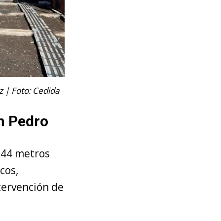
z | Foto: Cedida
n Pedro
544 metros
cos,
tervención de