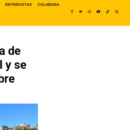
ENTREVISTAS
COLABORA
a de
l y se
bre