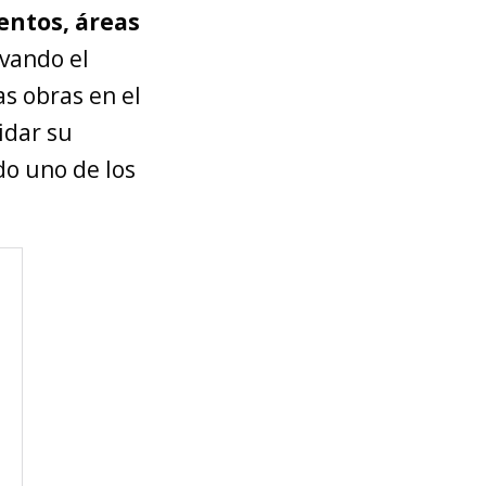
entos, áreas
evando el
as obras en el
idar su
do uno de los