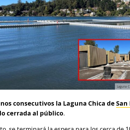
Laguna Ch
anos consecutivos la Laguna Chica de
San 
o cerrada al público
.
to, se terminará la espera para los cerca de 1