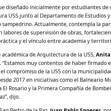
fue diseñado inicialmente por estudiantes de
ura USS junto al Departamento de Estudios y
o sampedrino. Actualmente, contempla la par
n labores de supervisión de obras, fortalecien
ráctica y el vínculo entre academia y territori
la académica de Arquitectura de la USS,
Anita
. “Estamos muy contentos de haber firmado e
 el compromiso de la USS con la municipalidad
sde 2017 en iniciativas como el Balneario Mu
la El Rosario y la Primera Compañía de Bombe
z”, dijo.
 San Pedro de la Paz,
Juan Pablo Spoerer
, po