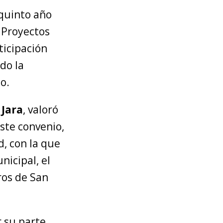
 quinto año
 Proyectos
ticipación
do la
o.
 Jara
, valoró
ste convenio,
, con la que
nicipal, el
ros de San
r su parte