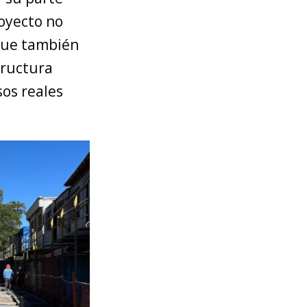
royecto no
 que también
tructura
sos reales