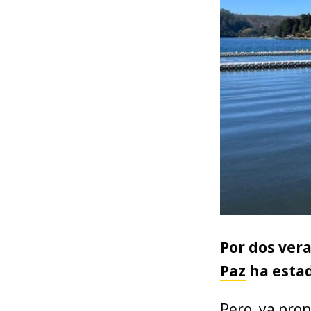
Por dos ver
Paz
ha estad
Pero, ya pron