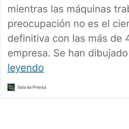
mientras las máquinas tra
preocupación no es el cie
definitiva con las más de 
empresa. Se han dibujado
El
leyendo
secreto
mejor
guardado
Sala de Prensa
de
Huachipato:
Un
humedal
y
lagunas
que