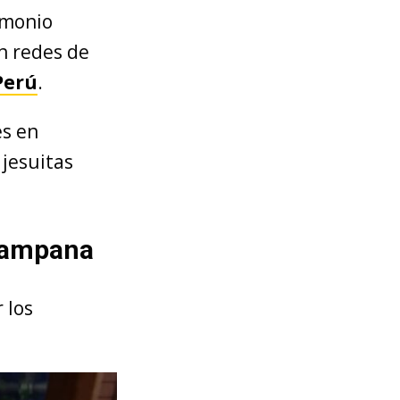
imonio
en redes de
Perú
.
es en
 jesuitas
 campana
 los