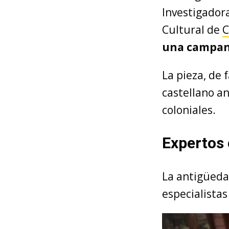
Investigador
Cultural de
C
una campana
La pieza, de 
castellano an
coloniales.
Expertos 
La antigüeda
especialista