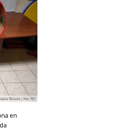
mpana Peruana | Foto: PDI
ona en
ada