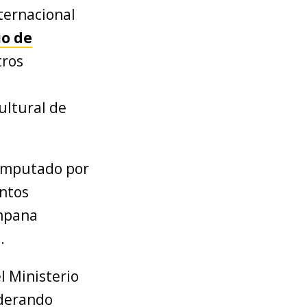
ternacional
io de
tros
ultural de
 imputado por
ntos
ampana
.
l Ministerio
iderando