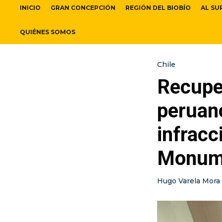
INICIO
GRAN CONCEPCIÓN
REGIÓN DEL BIOBÍO
AL SU
QUIÉNES SOMOS
Chile
Recupe
peruan
infracc
Monume
Hugo Varela Mora