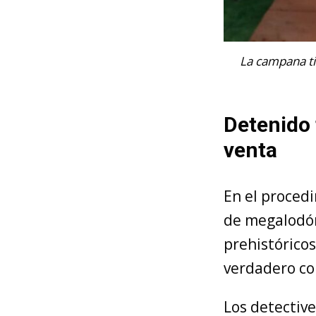
La campana ti
Detenido 
venta
En el proced
de megalodón
prehistórico
verdadero col
Los detective